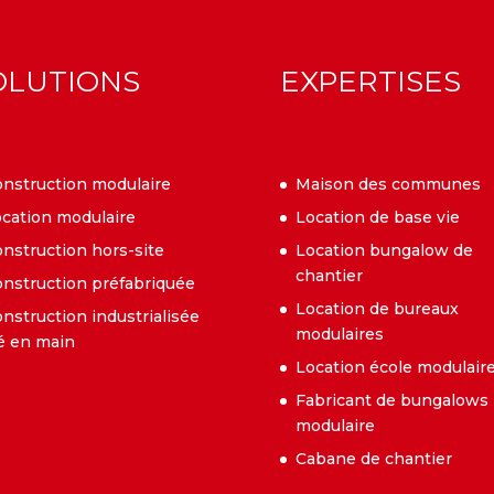
OLUTIONS
EXPERTISES
nstruction modulaire
Maison des communes
cation modulaire
Location de base vie
nstruction hors-site
Location bungalow de
chantier
nstruction préfabriquée
Location de bureaux
nstruction industrialisée
modulaires
é en main
Location école modulair
Fabricant de bungalows
modulaire
Cabane de chantier