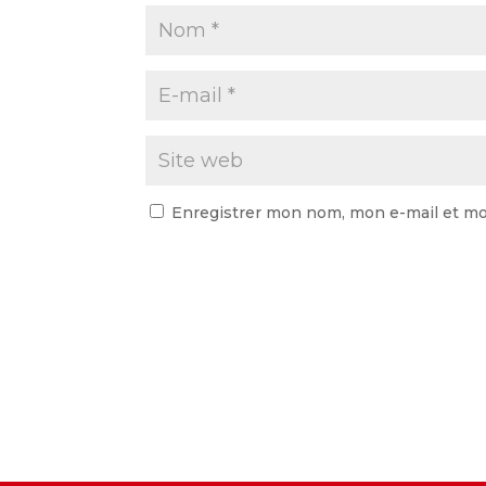
Enregistrer mon nom, mon e-mail et mo
A
l
t
e
r
n
a