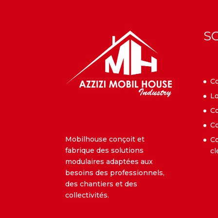
t
i
v
S
e
:
Co
Lo
Co
Co
Mobilhouse conçoit et
Co
fabrique des solutions
cl
modulaires adaptées aux
besoins des professionnels,
des chantiers et des
collectivités.